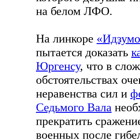
на белом ЛФО.
На линкоре
«Идзум
пытается доказать
к
Юргенсу
, что в сло
обстоятельствах оч
неравенства сил и
ф
Седьмого Вала
необ
прекратить сражение
военных после гибе