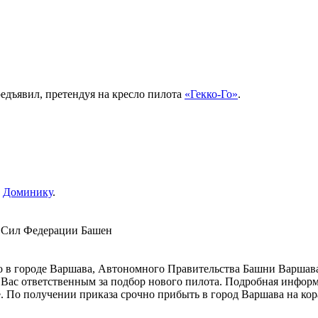
едъявил, претендуя на кресло пилота
«Гекко-Го»
.
л
Доминику
.
Сил Федерации Башен
ро в городе Варшава, Автономного Правительства Башни Варшав
Вас ответственным за подбор нового пилота. Подробная информ
е. По получении приказа срочно прибыть в город Варшава на ко