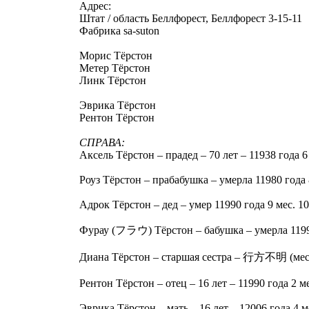
Адрес:
Штат / область Беллфорест, Беллфорест 3-15-11
Фабрика sa-suton
Морис Тёрстон
Метер Тёрстон
Линк Тёрстон
Эврика Тёрстон
Рентон Тёрстон
СПРАВА:
Аксель Тёрстон – прадед – 70 лет – 11938 года 6
Роуз Тёрстон – прабабушка – умерла 11980 года 8
Адрок Тёрстон – дед – умер 11990 года 9 мес. 10
Фурау (フラウ) Тёрстон – бабушка – умерла 11990
Диана Тёрстон – старшая сестра – 行方不明 (мес
Рентон Тёрстон – отец – 16 лет – 11990 года 2 ме
Эврика Тёрстон – мать – 16 лет – 12006 года 4 ме