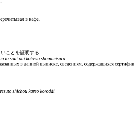
.
еречитывал в кафе.
ないことを証明する
pon to soui nai kotowo shoumeisuru
указанных в данной выписке, сведениям, содержащихся сертифи
resuto shichou kareo koroddi