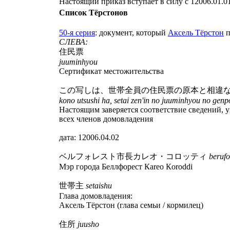
Настоящий приказ вступает в силу с 12006.01.01
Список Тёрстонов
50-я серия
: документ, который
Аксель Тёрстон
п
СЛЕВА:
住民票
juuminhyou
Сертификат местожительства
この写しは、世帯全員の住民票の原本と相違
kono utsushi ha, setai zen'in no juuminhyou no gen
Настоящим заверяется соответствие сведений, 
всех членов домовладения
дата: 12006.04.02
ベルフォレスト市長カレオ・コロッティ
berufo
Мэр города Беллфорест Кareo Кoroddi
世帯主
setaishu
Глава домовладения:
Аксель Тёрстон (глава семьи / кормилец)
住所
juusho