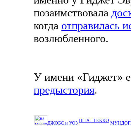
позаимствовала
дос
когда
отправилась и
возлюбленного.
У имени «Гиджет» е
предыстория
.
ШТАТ ГЕККО
ДЖОБС и УОЗ
МУНДОГ