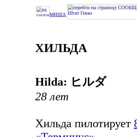
МИША
ХИЛЬДА
Hilda: ヒルダ
28 лет
Хильда пилотирует
«Терминус»
.