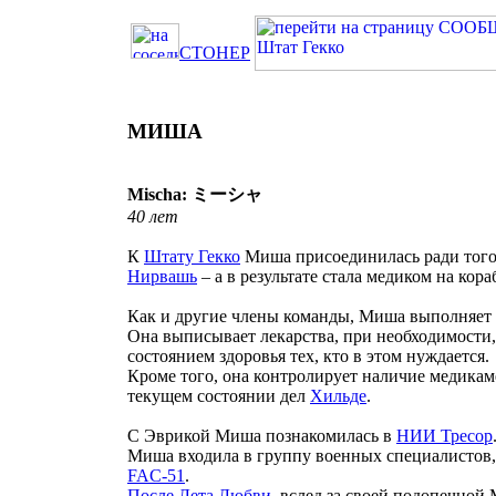
СТОНЕР
МИША
Mischa: ミーシャ
40 лет
К
Штату Гекко
Миша присоединилась ради того
Нирвашь
– а в результате стала медиком на кора
Как и другие члены команды, Миша выполняет 
Она выписывает лекарства, при необходимости,
состоянием здоровья тех, кто в этом нуждается.
Кроме того, она контролирует наличие медикаме
текущем состоянии дел
Хильде
.
С Эврикой Миша познакомилась в
НИИ Тресор
Миша входила в группу военных специалистов,
FAC-51
.
После Лета Любви
, вслед за своей подопечной