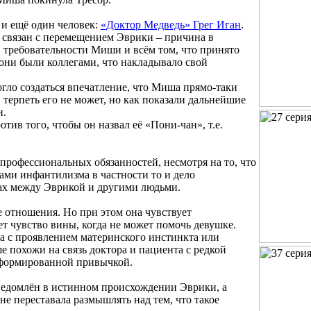
и ещё один человек:
«Доктор Медведь» Грег Иган
.
 связан с перемещением Эврики – причина в
в требовательности Миши и всём том, что принято
они были коллегами, что накладывало свой
огло создаться впечатление, что Миша прямо-таки
терпеть его не может, но как показали дальнейшие
и.
тив того, чтобы он назвал её «Пони-чан», т.е.
рофессиональных обязанностей, несмотря на то, что
ами инфантилизма в частности то и дело
тах между Эврикой и другими людьми.
е отношения. Но при этом она чувствует
ет чувство вины, когда не может помочь девушке.
на с проявлением материнского инстинкта или
 похожи на связь доктора и пациента с редкой
 сформированной привычкой.
сведомлён в истинном происхождении Эврики, а
не переставала размышлять над тем, что такое