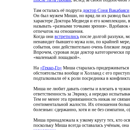
Там осталась её подруга
доктор Соня Вакабаяси
Он был мужем Миши, но вряд ли их развод был
характере Доктора Медведя и его комплекции, 
называть «разными точками зрения». Вдобавок 
отпечаток на отношения.
Когда они
встретились
после долгой разлуки, м
ненавидит бывшего мужа или, по крайней мере, 
события, они действительно очень близкие люд
Впрочем, суровая леди доктор категорически про
«маленькой лошадкой».
На
«Гекко-Го»
Миша старалась придерживаться п
обстоятельства вообще и Холланд с его приступ
подталкивали её к роли посредника в конфлик
Миша не любит давать советы и влезать в чужи
ответственность за Эврику, а нередко испытыва
Тем не менее эта привязанность никак не связа
сентиментальной жалости. Их отношения больше
болезнью: сдержанно, хотя и не без симпатии,
Миша принадлежала к узкому кругу тех, кто о
поскольку Миша всегда оставалась учёным, она 