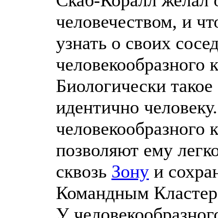
Скаб-Коралл желал 
человечеством, и ч
узнать о своих сосед
человекообразного 
Биологически такое
идентично человеку
человекообразного 
позволяют ему легк
сквозь
Зону
и сохран
Командным Кластер
У человекообразног