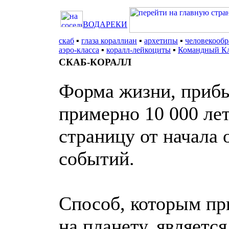
ВОДАРЕКИ
скаб
▪
глаза кораллиан
▪
архетипы
▪
человекооб
аэро-класса
▪
коралл-лейкоциты
▪
Командный Кл
СКАБ-КОРАЛЛ
Форма жизни, приб
примерно 10 000 ле
страницу от начала
событий.
Способ, которым п
на планету, являетс