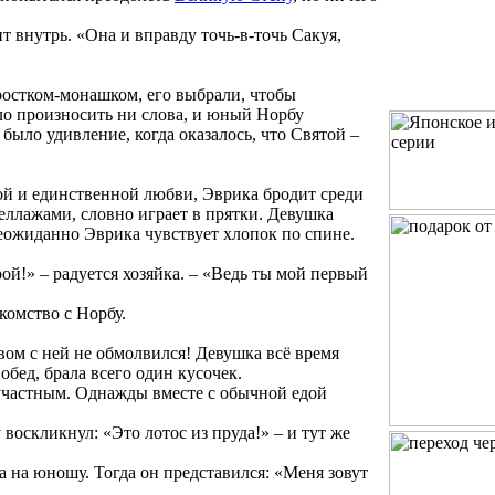
т внутрь. «Она и вправду точь-в-точь Сакуя,
ростком-монашком, его выбрали, чтобы
ло произносить ни слова, и юный Норбу
 было удивление, когда оказалось, что Святой –
ой и единственной любви, Эврика бродит среди
теллажами, словно играет в прятки. Девушка
еожиданно Эврика чувствует хлопок по спине.
рой!» – радуется хозяйка. – «Ведь ты мой первый
комство с Норбу.
вом с ней не обмолвился! Девушка всё время
обед, брала всего один кусочек.
участным. Однажды вместе с обычной едой
 воскликнул: «Это лотос из пруда!» – и тут же
а на юношу. Тогда он представился: «Меня зовут