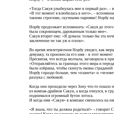
«Тогда Сакуя улыбнулась мне в первый раз», –
«В тот момент я влюбилась в него», – вспомина
такими строгими, скучными парнями! Норбу на
Норбу продолжает вспоминать: «Сакуя до этого
была сокровищем, дарованным только мне».
Сакуя вторит ему: «Я думала: только бы эта ночь
заключение не так уж и плохо».
Во время землетрясения Норбу увидел, как ме
девушку, та произнесла его имя – в этот момент
Пресвятая, что всегда молчала, заговорила в пр
«Отправляйтесь за границы этого мира и перед
были избраны, чтобы скинуть оковы страданий 
Норбу гораздо больше, чем «планета» и «челов
разлука с любимой.
Когда они проходили через Зону что-то пошло не
из компак-драйвов Сакуи, а когда очнулся, в гр
поднимался огромный бутон лотоса.
И когда имя «Сакуя» в компаке сменилось на и
«Я знала, что ты должна родиться!» – говорит С
жалею! Когда он наконец-то назвал меня просто