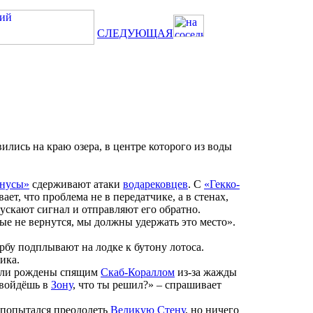
СЛЕДУЮЩАЯ
ились на краю озера, в центре которого из воды
нусы»
сдерживают атаки
водарековцев
. С
«Гекко-
ет, что проблема не в передатчике, а в стенах,
пускают сигнал и отправляют его обратно.
ые не вернутся, мы должны удержать это место».
рбу подплывают на лодке к бутону лотоса.
ика.
 были рождены спящим
Скаб-Кораллом
из-за жажды
 войдёшь в
Зону
, что ты решил?» – спрашивает
й попытался преодолеть
Великую Стену
, но ничего