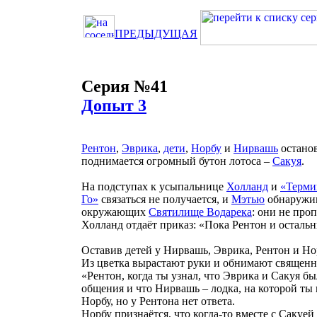
ПРЕДЫДУЩАЯ
Серия №41
Допыт 3
Рентон
,
Эврика
,
дети
,
Норбу
и
Нирвашь
останов
поднимается огромный бутон лотоса –
Сакуя
.
На подступах к усыпальнице
Холланд
и
«Терми
Го»
связаться не получается, и
Мэтью
обнаружива
окружающих
Святилище Водарека
: они не про
Холланд отдаёт приказ: «Пока Рентон и остальн
Оставив детей у Нирвашь, Эврика, Рентон и Но
Из цветка вырастают руки и обнимают священн
«Рентон, когда ты узнал, что Эврика и Сакуя
общения и что Нирвашь – лодка, на которой ты
Норбу, но у Рентона нет ответа.
Норбу признаётся, что когда-то вместе с Сакуе