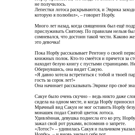
не получилось.
Лепестки лотоса раскрываются, и Эврика заходи
которую я полюбил», – говорит Норбу.
Много лет назад, когда священник был ещё под
прислуживать Святому. По правилам нельзя бы
сомневался, что достоин такой чести. Каково же
это девочка!
Пока Норбу рассказывает Рентону о своей перв
книжных полок. Кто-то смеётся и прячется за с
находит белую книгу с пустыми страницами. Н
Обернувшись, она видит Сакую.
«Я давно хотела встретиться с тобой и твоей па
гость за сорок лет!»
Она начинает рассказывать Эврике про своё зна
Сакуе было очень скучно – ведь никто даже сло
сидела на одном месте, и когда Норбу приносил 
Мрачный вид Сакуи не мог оставить Норбу без
монашек подал Святой цветок лотоса.
Удивлённая, девушка поднесла его ко рту, Норбу
зажал свой рот руками, вспомнив о запрете.
«Лотос?» – удивилась Сакуя и пальчиком указал
Норбу», – и вновь закрыл себе рот.