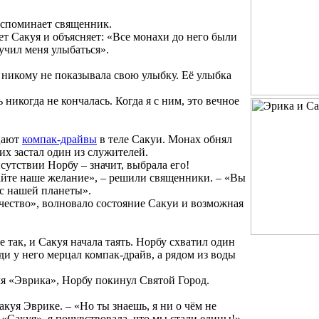
 вспоминает священник.
ет Сакуя и объясняет: «Все монахи до него были
учил меня улыбаться».
 никому не показывала свою улыбку. Её улыбка
 никогда не кончалась. Когда я с ним, это вечное
рцают
компак-драйвы
в теле Сакуи. Монах обнял
 их застал один из служителей.
исутствии Норбу – значит, выбрала его!
айте наше желание», – решили священники. – «Вы
с нашей планеты».
ечество», волновало состояние Сакуи и возможная
 так, и Сакуя начала таять. Норбу схватил один
уди у него мерцал компак-драйв, а рядом из воды
мя «Эврика», Норбу покинул Святой Город.
акуя Эврике. – «Но ты знаешь, я ни о чём не
 «Сакуя», я почувствовала, что мы стали едины!»