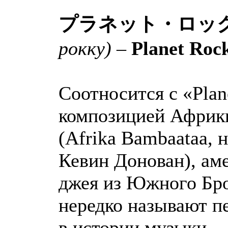
プラネット・ロッ
рокку)
–
Planet Roc
Соотносится с «Plan
композицией Африк
(Afrika Bambaataa, 
Кевин Донован), ам
джея из Южного Бро
нередко называют п
в истории музыки.