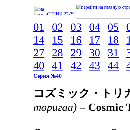
СЕРИИ 27-39
01
02
03
04
05
14
15
16
17
18
27
28
29
30
31
40
41
42
43
44
Серия №40
コズミック・トリ
торигаа)
–
Cosmic T