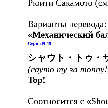
Рюити Сакамото (с
Варианты перевода:
«Механический ба
Серия №49
シャウト・トゥ・
(сауто ту за топпу!
Top!
Соотносится с «Shout