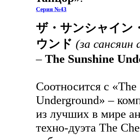
Серия №43
ザ・サンシャイン
ウンド
(за сансяин 
–
The Sunshine Und
Соотносится с «The 
Underground» – ком
из лучших в мире а
техно-дуэта The Che