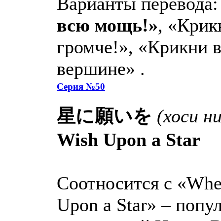
Варианты перевода
всю мощь!»
, «Крик
громче!», «Крикни в
вершине» .
Серия №50
星に願いを
(хоси ни
Wish Upon a Star
Соотносится с «Whe
Upon a Star» – попу