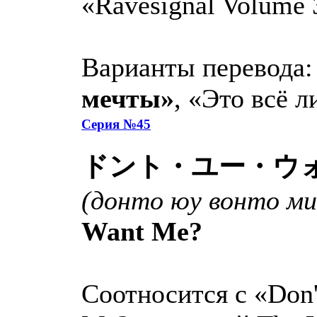
«Ravesignal Volume 
Варианты перевода
мечты»
, «Это всё 
Серия №45
ドント・ユー・ウ
(донто юу вонто ми
Want Me?
Соотносится с «Don'