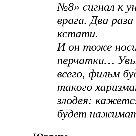
№8» сигнал к 
врага. Два раз
кстати.
И он тоже носи
перчатки… Увы,
всего, фильм б
такого харизм
злодея: кажетс
будет нажимат