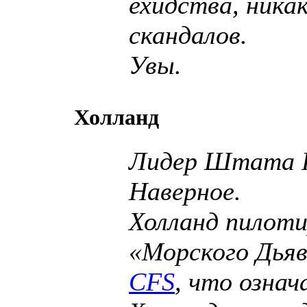
ехидства, ника
скандалов.
Увы.
Холланд
Лидер Штата Г
Наверное.
Холланд пилот
«Морского Дьяв
CFS
, что означ