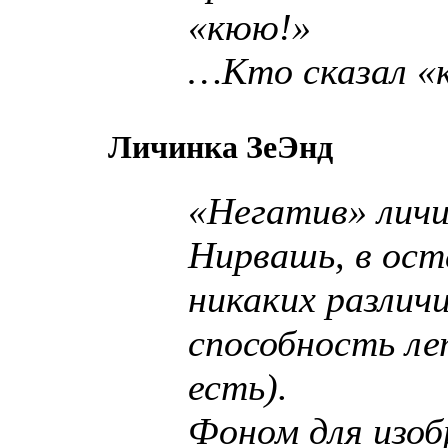
«кюю!»
…Кто сказал «
Личинка ЗеЭнд
«Негатив» лич
Нирвашь, в ост
никаких различи
способность л
есть).
Фоном для изо