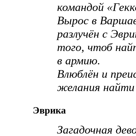
командой «Гекк
Вырос в Варшав
разлучён с Эври
того, чтоб най
в армию.
Влюблён и преи
желания найти 
Эврика
Загадочная дево