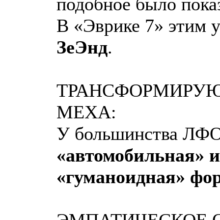
подобное было пока
В «Эврике 7» этим у
ЗеЭнд
.
ТРАНСФОРМИРУ
МЕХА:
У большинства ЛФО
«автомобильная» и
«гуманоидная» фо