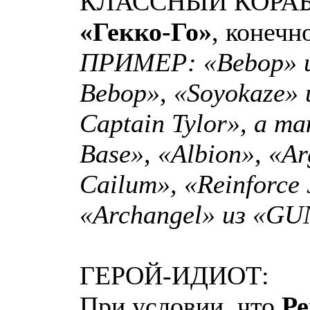
КЛАССНЫЙ КОРАБ
«Гекко-Го»
, конечн
ПРИМЕР: «Bebop» 
Bebop», «Soyokaze» и
Captain Tylor», а т
Base», «Albion», «A
Cailum», «Reinforce 
«Archangel» из «G
ГЕРОЙ-ИДИОТ:
При условии, что
Ре