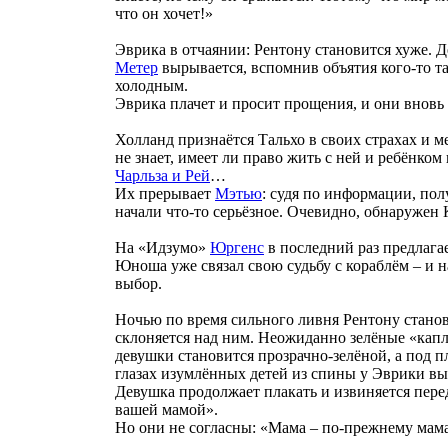
что он хочет!»
Эврика в отчаянии: Рентону становится хуже. 
Метер
вырывается, вспомнив объятия кого-то та
холодным.
Эврика плачет и просит прощения, и они вновь
Холланд признаётся Тальхо в своих страхах и ме
не знает, имеет ли право жить с ней и ребёнком
Чарльза и Рей
…
Их прерывает
Мэтью
: судя по информации, пол
начали что-то серьёзное. Очевидно, обнаружен
На «Идзумо»
Юргенс
в последний раз предлага
Юноша уже связал свою судьбу с кораблём – и н
выбор.
Ночью по время сильного ливня Рентону станови
склоняется над ним. Неожиданно зелёные «капли
девушки становится прозрачно-зелёной, а под пл
глазах изумлённых детей из спины у Эврики вы
Девушка продолжает плакать и извиняется перед
вашей мамой».
Но они не согласны: «Мама – по-прежнему мам