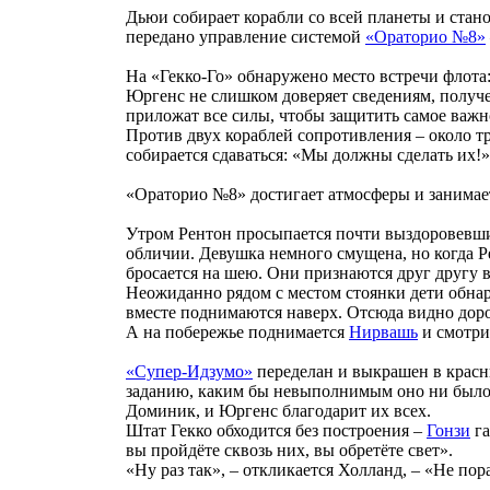
Дьюи собирает корабли со всей планеты и ста
передано управление системой
«Ораторио №8»
На «Гекко-Го» обнаружено место встречи флот
Юргенс не слишком доверяет сведениям, получ
приложат все силы, чтобы защитить самое важно
Против двух кораблей сопротивления – около т
собирается сдаваться: «Мы должны сделать их!»
«Ораторио №8» достигает атмосферы и занимае
Утром Рентон просыпается почти выздоровевши
обличии. Девушка немного смущена, но когда Р
бросается на шею. Они признаются друг другу в
Неожиданно рядом с местом стоянки дети обнар
вместе поднимаются наверх. Отсюда видно доро
А на побережье поднимается
Нирвашь
и смотри
«Супер-Идзумо»
переделан и выкрашен в красны
заданию, каким бы невыполнимым оно ни было. 
Доминик, и Юргенс благодарит их всех.
Штат Гекко обходится без построения –
Гонзи
га
вы пройдёте сквозь них, вы обретёте свет».
«Ну раз так», – откликается Холланд, – «Не пор