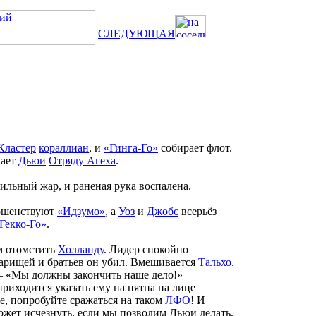
СЛЕДУЮЩАЯ
Кластер
кораллиан
, и
«Гинга-Го»
собирает флот.
вает
Дьюи
Отряду Агеха
.
сильный жар, и раненая рука воспалена.
ршенствуют
«Идзумо»
, а
Уоз
и
Джобс
всерьёз
Гекко-Го»
.
м отомстить
Холланду
. Лидер спокойно
варищей и братьев он убил. Вмешивается
Тальхо
.
 – «Мы должны закончить наше дело!»
приходится указать ему на пятна на лице
же, попробуйте сражаться на таком
ЛФО
! И
ожет исчезнуть, если мы позволим Дьюи делать,