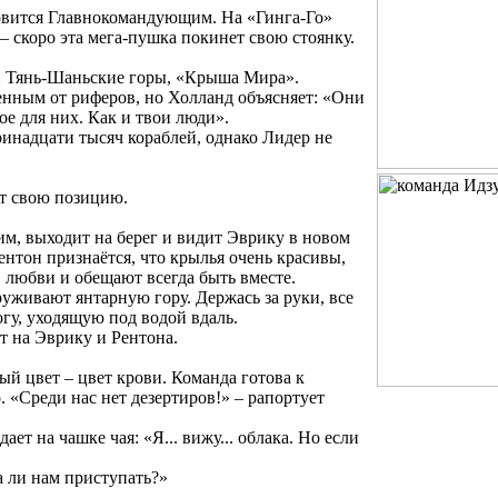
новится Главнокомандующим. На «Гинга-Го»
– скоро эта мега-пушка покинет свою стоянку.
а: Тянь-Шаньские горы, «Крыша Мира».
енным от риферов, но Холланд объясняет: «Они
е для них. Как и твои люди».
ринадцати тысяч кораблей, однако Лидер не
т свою позицию.
м, выходит на берег и видит Эврику в новом
ентон признаётся, что крылья очень красивы,
 любви и обещают всегда быть вместе.
уживают янтарную гору. Держась за руки, все
гу, уходящую под водой вдаль.
т на Эврику и Рентона.
й цвет – цвет крови. Команда готова к
«Среди нас нет дезертиров!» – рапортует
дает на чашке чая: «Я... вижу... облака. Но если
а ли нам приступать?»