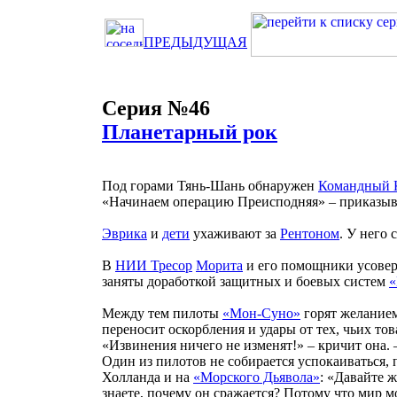
ПРЕДЫДУЩАЯ
Серия №46
Планетарный рок
Под горами Тянь-Шань обнаружен
Командный 
«Начинаем операцию Преисподняя» – приказы
Эврика
и
дети
ухаживают за
Рентоном
. У него 
В
НИИ Тресор
Морита
и его помощники усове
заняты доработкой защитных и боевых систем
«
Между тем пилоты
«Мон-Суно»
горят желание
переносит оскорбления и удары от тех, чьих то
«Извинения ничего не изменят!» – кричит она.
Один из пилотов не собирается успокаиваться, 
Холланда и на
«Морского Дьявола»
: «Давайте 
знаете, почему он сражается? Потому что мир м