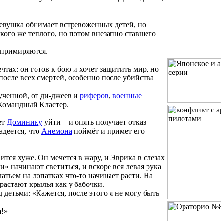
Девушка обнимает встревоженных детей, но
кого же теплого, но потом внезапно ставшего
 примиряются.
чтах: он готов к бою и хочет защитить мир, но
 после всех смертей, особенно после убийства
ученной, от ди-джеев и
риферов
,
военные
 Командный Кластер.
ет
Доминику
уйти – и опять получает отказ.
адеется, что
Анемона
поймёт и примет его
тся хуже. Он мечется в жару, и Эврика в слезах
» начинают светиться, и вскоре вся левая рука
атьем на лопатках что-то начинает расти. На
растают крылья как у бабочки.
 детьми: «Кажется, после этого я не могу быть
а!»